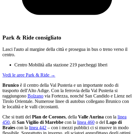
Park & Ride consigliato
Lasci l'auto al margine della città e prosegua in bus o treno verso il
centro.
Centro Mobilità alla stazione
219 parcheggi liberi
Vedi le aree Park & Ride →
Brunico
è il centro della Val Pusteria e un importante nodo di
trasporto dell'Alto Adige. Con la ferrovia della Val Pusteria si
raggiungono
Bolzano
via Fortezza, nonché San Candido e Lienz nel
Tirolo Orientale. Numerose linee di autobus collegano Brunico con
le località e le valli circostanti.
Che si tratti del
Plan de Corones
, della
Valle Aurina
con la
linea
450
, di
San Vigilio di Marebbe
con la
linea 460
o del
Lago di
Braies
con la
linea 442
– con i mezzi pubblici ci si muove in modo
flessibile. Soprattutto in inverno, gli sciatori approfittano degli ottimi