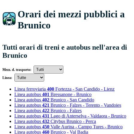
Orari dei mezzi pubblici a
Brunico
Tutti orari di treni e autobus nell'area di
Brunico
Mezz. d. trasporto:
Linea:
Linea ferroviaria
400
Fortezza - San Candido - Lienz
Linea autobus
401
Bressanone - Brunico
Linea autobus
402
Brunico - San Candido
Linea autobus
421
Brunico - Falzes - Terento - Vandoies
Linea autobus
422
Brunico - Falzes
Linea autobus
431
Lago di Anterselva - Valdaora - Brunico
Linea autobus
432
Citybus Brunico - Perca
Linea autobus
450
Valle Aurina - Campo Tures - Brunico
Linea autobus
460
Brunico - Val Badia