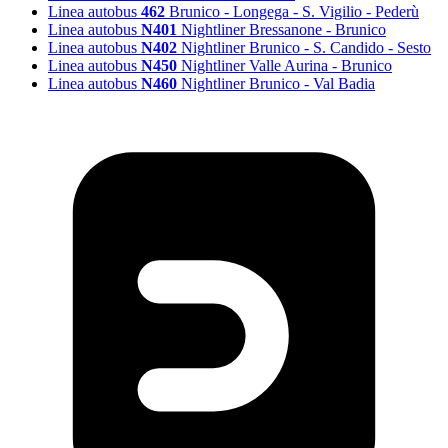
Linea autobus
462
Brunico - Longega - S. Vigilio - Pederù
Linea autobus
N401
Nightliner Bressanone - Brunico
Linea autobus
N402
Nightliner Brunico - S. Candido - Sesto
Linea autobus
N450
Nightliner Valle Aurina - Brunico
Linea autobus
N460
Nightliner Brunico - Val Badia