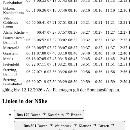
05:48
06:33
07:13
07:43
08:13
09:13
10:13
11:13
12:13
Busbahnhof
Brixen,
05:51
06:36
07:16
07:46
08:16
09:16
10:16
11:16
12:16
Krankenhaus
Vahrn,
Goldenes
05:56
06:41
07:21
07:51
08:21
09:21
10:21
11:21
12:21
Lamm
Aicha, Kirche
-
06:47
07:27
07:57
08:27
09:27
10:27
11:27
12:27
Franzensfeste,
06:03
06:52
07:32
08:02
08:32
09:32
10:32
11:32
12:32
Bahnhof
Mittewald
06:08
06:57
07:37
08:07
08:37
09:37
10:37
11:37
12:37
Grasstein
06:11
07:00
07:40
08:10
08:40
09:40
10:40
11:40
12:40
Mauls
06:16
07:05
07:45
08:15
08:45
09:45
10:45
11:45
12:45
Freienfeld
06:22
07:11
07:51
08:21
08:51
09:51
10:51
11:51
12:51
Sterzing,
06:27
07:16
07:56
08:26
08:56
09:56
10:56
11:56
12:56
Bahnhof
Sterzing,
06:30
07:19
07:59
08:29
08:59
09:59
10:59
11:59
12:59
Busbahnhof
gültig bis: 12.12.2026 - An Feiertagen gilt der Sonntagsfahrplan.
Linien in der Nähe
Bus 170
Bozen
Kastelruth
Brixen
Bus 301
Bozen
Waidbruck
Klausen
Brixen