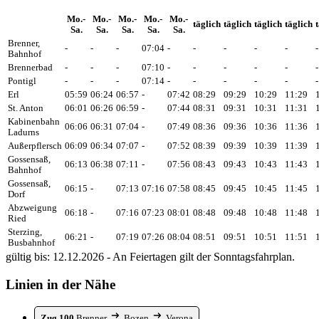
Mo.-
Mo.-
Mo.-
Mo.-
Mo.-
täglich
täglich
täglich
täglich
Sa.
Sa.
Sa.
Sa.
Sa.
Brenner,
-
-
-
07:04
-
-
-
-
-
-
Bahnhof
Brennerbad
-
-
-
07:10
-
-
-
-
-
-
Pontigl
-
-
-
07:14
-
-
-
-
-
-
Erl
05:59
06:24
06:57
-
07:42
08:29
09:29
10:29
11:29
St. Anton
06:01
06:26
06:59
-
07:44
08:31
09:31
10:31
11:31
Kabinenbahn
06:06
06:31
07:04
-
07:49
08:36
09:36
10:36
11:36
Ladurns
Außerpflersch
06:09
06:34
07:07
-
07:52
08:39
09:39
10:39
11:39
Gossensaß,
06:13
06:38
07:11
-
07:56
08:43
09:43
10:43
11:43
Bahnhof
Gossensaß,
06:15
-
07:13
07:16
07:58
08:45
09:45
10:45
11:45
Dorf
Abzweigung
06:18
-
07:16
07:23
08:01
08:48
09:48
10:48
11:48
Ried
Sterzing,
06:21
-
07:19
07:26
08:04
08:51
09:51
10:51
11:51
Busbahnhof
gültig bis: 12.12.2026 - An Feiertagen gilt der Sonntagsfahrplan.
Linien in der Nähe
Zug 100
Brenner
Bozen
Verona