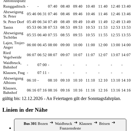
Antoniusplatz
Runggaditsch
-
-
07:40
08:40
09:40
10:40
11:40
12:40
13:40
Abzweigung
05:46
06:31
07:46
08:46
09:46
10:46
11:46
12:46
13:46
St. Peter
St. Peter Dorf
05:49
06:34
07:49
08:49
09:49
10:49
11:49
12:49
13:49
Tanirz
05:53
06:38
07:53
08:53
09:53
10:53
11:53
12:53
13:53
Abzweigung
05:55
06:40
07:55
08:55
09:55
10:55
11:55
12:55
13:55
Tschöfas
Lajen, Trojer-
06:00
06:45
08:00
09:00
10:00
11:00
12:00
13:00
14:00
Anger
Ried
06:07
06:52
08:07
09:07
10:07
11:07
12:07
13:07
14:07
Vogelweide
Waidbruck,
-
07:00
-
-
-
-
-
-
-
Bahnhof
Klausen, Frag
-
07:11
-
-
-
-
-
-
-
Abzweigung
06:10
-
08:10
09:10
10:10
11:10
12:10
13:10
14:10
Albions
Klausen,
06:16
07:16
08:16
09:16
10:16
11:16
12:16
13:16
14:16
Bahnhof
gültig bis: 12.12.2026 - An Feiertagen gilt der Sonntagsfahrplan.
Linien in der Nähe
Bus 301
Bozen
Waidbruck
Klausen
Brixen
Franzensfeste