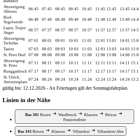
Bahnhof
Abzweigung
06:45
07:45
08:45
09:45
10:45
11:45
12:45
13:45
14:4
Albions
Ried
06:49
07:49
08:49
09:49
10:49
11:49
12:49
13:49
14:4
Vogelweide
Lajen, Trojer-
06:57
07:57
08:57
09:57
10:57
11:57
12:57
13:57
14:5
Anger
Abzweigung
07:01
08:01
09:01
10:01
11:01
12:01
13:01
14:01
15:0
Tschöfas
Tanirz
07:03
08:03
09:03
10:03
11:03
12:03
13:03
14:03
15:0
St. Peter Dorf
07:08
08:08
09:08
10:08
11:08
12:08
13:08
14:08
15:0
Abzweigung
07:11
08:11
09:11
10:11
11:11
12:11
13:11
14:11
15:1
St. Peter
Runggaditsch
07:17
08:17
09:17
10:17
11:17
12:17
13:17
14:17
15:1
St. Ulrich,
07:24
08:24
09:24
10:24
11:24
12:24
13:24
14:24
15:2
Antoniusplatz
gültig bis: 12.12.2026 - An Feiertagen gilt der Sonntagsfahrplan.
Linien in der Nähe
Bus 301
Bozen
Waidbruck
Klausen
Brixen
Franzensfeste
Bus 345
Brixen
Klausen
Villanders
Villanderer Alm