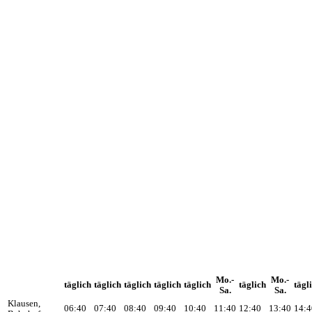
Mo.-
Mo.-
täglich
täglich
täglich
täglich
täglich
täglich
tägl
Sa.
Sa.
Klausen,
06:40
07:40
08:40
09:40
10:40
11:40
12:40
13:40
14:4