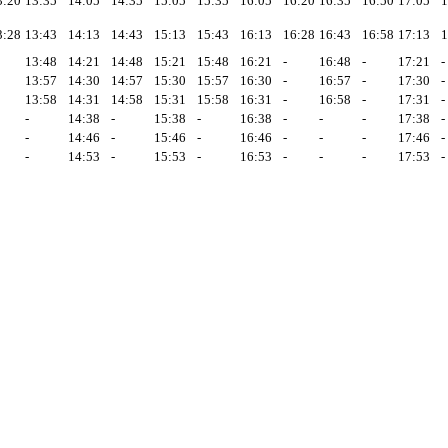
3:20
13:35
14:05
14:35
15:05
15:35
16:05
16:20
16:35
16:50
17:05
1
3:28
13:43
14:13
14:43
15:13
15:43
16:13
16:28
16:43
16:58
17:13
1
13:48
14:21
14:48
15:21
15:48
16:21
-
16:48
-
17:21
-
13:57
14:30
14:57
15:30
15:57
16:30
-
16:57
-
17:30
-
13:58
14:31
14:58
15:31
15:58
16:31
-
16:58
-
17:31
-
-
14:38
-
15:38
-
16:38
-
-
-
17:38
-
-
14:46
-
15:46
-
16:46
-
-
-
17:46
-
-
14:53
-
15:53
-
16:53
-
-
-
17:53
-