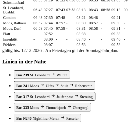
06:35
07:19
07:35
07:50
08:05
08:35
08:50
09:05
09
Schwimmbad
St. Leonhard,
06:43
07:27
07:43
07:58
08:13
08:43
08:58
09:13
09
Busbhf.
Gomion
06:48
07:35
07:48
-
08:21
08:48
-
09:21
-
Moos, Rathaus
06:57
07:44
07:57
-
08:30
08:57
-
09:30
-
Moos, Dorf
06:58
07:45
07:58
-
08:31
08:58
-
09:31
-
Platt
-
07:52
-
-
08:38
-
-
09:38
-
Innerhütt
-
08:00
-
-
08:46
-
-
09:46
-
Pfelders
-
08:07
-
-
08:53
-
-
09:53
-
gültig bis: 12.12.2026 - An Feiertagen gilt der Sonntagsfahrplan.
Linien in der Nähe
Bus 239
St. Leonhard
Walten
Bus 241
Moos
Ulfas
Stuls
Rabenstein
Bus 317
St. Leonhard
Jaufenpass
Sterzing
Bus 335
Moos
Timmelsjoch
Obergurgl
Bus N240
Nightliner Meran
Passeier