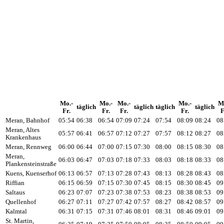
Mo.-
Mo.-
Mo.-
Mo.-
M
täglich
täglich
täglich
täglich
Fr.
Fr.
Fr.
Fr.
F
Meran, Bahnhof
05:54
06:38
06:54
07:09
07:24
07:54
08:09
08:24
08
Meran, Altes
05:57
06:41
06:57
07:12
07:27
07:57
08:12
08:27
08
Krankenhaus
Meran, Rennweg
06:00
06:44
07:00
07:15
07:30
08:00
08:15
08:30
08
Meran,
06:03
06:47
07:03
07:18
07:33
08:03
08:18
08:33
08
Plankensteinstraße
Kuens, Kuenserhof
06:13
06:57
07:13
07:28
07:43
08:13
08:28
08:43
08
Riffian
06:15
06:59
07:15
07:30
07:45
08:15
08:30
08:45
09
Saltaus
06:23
07:07
07:23
07:38
07:53
08:23
08:38
08:53
09
Quellenhof
06:27
07:11
07:27
07:42
07:57
08:27
08:42
08:57
09
Kalmtal
06:31
07:15
07:31
07:46
08:01
08:31
08:46
09:01
09
St. Martin,