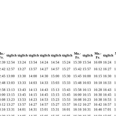
o.-
Mo.-
Mo.-
täglich
täglich
täglich
täglich
täglich
täglich
täglich
täglich
Fr.
Fr.
Fr.
2:39
12:54
13:24
13:54
14:24
14:54
15:24
15:39
15:54
16:09
16:24
1
2:42
12:57
13:27
13:57
14:27
14:57
15:27
15:42
15:57
16:12
16:27
1
2:45
13:00
13:30
14:00
14:30
15:00
15:30
15:45
16:00
16:15
16:30
1
2:48
13:03
13:33
14:03
14:33
15:03
15:33
15:48
16:03
16:18
16:33
1
2:58
13:13
13:43
14:13
14:43
15:13
15:43
15:58
16:13
16:28
16:43
1
3:00
13:15
13:45
14:15
14:45
15:15
15:45
16:00
16:15
16:30
16:45
1
3:08
13:23
13:53
14:23
14:53
15:23
15:53
16:08
16:23
16:38
16:53
1
3:12
13:27
13:57
14:27
14:57
15:27
15:57
16:12
16:27
16:42
16:57
1
3:16
13:31
14:01
14:31
15:01
15:31
16:01
16:16
16:31
16:46
17:01
1