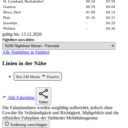
St. Leonhard, Busbahnhof
00:54
03:59
Gomion
00:59
04:04
Moos, Dorf
01:09
04:14
Platt
01:16
04:21
Innerhütt
-
04:29
Pfelders
-
04:36
gültig bis: 13.12.2026
Nightliner auswählen:
Alle Nightliner in Südtirol
Linien in der Nähe
Bus 240 Meran
Passeier
Alle Fahrpläne
Teilen
Die Fahrplandaten werden sorgfältig aufbereitet, jedoch ohne
Gewähr für Vollständigkeit und Richtigkeit. Maßgeblich sind die
offiziellen Fahrpläne der Südtiroler Mobilitätsagentur.
Änderung vorschlagen