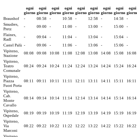
ogni
ogni
ogni
ogni
ogni
ogni
ogni
ogni
ogni
giorno
giorno
giorno
giorno
giorno
giorno
giorno
giorno
giorn
Braunhof
-
08:58
-
10:58
-
12:58
-
14:58
-
Smudres,
-
09:00
-
11:00
-
13:00
-
15:00
-
Pretz
Flaines,
-
09:04
-
11:04
-
13:04
-
15:04
-
Radl
Castel Palù
-
09:06
-
11:06
-
13:06
-
15:06
-
Vipiteno,
08:08
09:08
10:08
11:08
12:08
13:08
14:08
15:08
16:08
Stazione
Vipiteno,
Teatro
08:24
09:24
10:24
11:24
12:24
13:24
14:24
15:24
16:24
Comunale
Vipiteno,
Piazza
08:11
09:11
10:11
11:11
12:11
13:11
14:11
15:11
16:11
Fuori Porta
Vipiteno,
Cab.
08:14
09:14
10:14
11:14
12:14
13:14
14:14
15:14
16:14
Monte
Cavallo
Vipiteno,
08:19
09:19
10:19
11:19
12:19
13:19
14:19
15:19
16:19
Ospedale
Vipiteno,
Via
08:22
09:22
10:22
11:22
12:22
13:22
14:22
15:22
16:22
Marconi
Vipiteno,