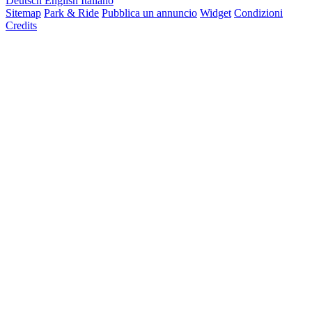
Deutsch
English
Italiano
Sitemap
Park & Ride
Pubblica un annuncio
Widget
Condizioni
Credits