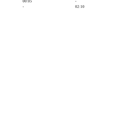
00:05
-
-
02:10