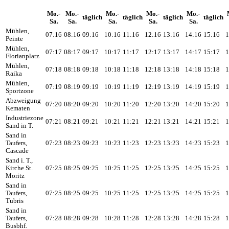
Mo.-
Mo.-
Mo.-
Mo.-
Mo.-
täglich
täglich
täglich
täglich
Sa.
Sa.
Sa.
Sa.
Sa.
Mühlen,
07:16
08:16
09:16
10:16
11:16
12:16
13:16
14:16
15:16
1
Peinte
Mühlen,
07:17
08:17
09:17
10:17
11:17
12:17
13:17
14:17
15:17
1
Florianplatz
Mühlen,
07:18
08:18
09:18
10:18
11:18
12:18
13:18
14:18
15:18
1
Raika
Mühlen,
07:19
08:19
09:19
10:19
11:19
12:19
13:19
14:19
15:19
1
Sportzone
Abzweigung
07:20
08:20
09:20
10:20
11:20
12:20
13:20
14:20
15:20
1
Kematen
Industriezone
07:21
08:21
09:21
10:21
11:21
12:21
13:21
14:21
15:21
1
Sand in T.
Sand in
Taufers,
07:23
08:23
09:23
10:23
11:23
12:23
13:23
14:23
15:23
1
Cascade
Sand i. T.,
Kirche St.
07:25
08:25
09:25
10:25
11:25
12:25
13:25
14:25
15:25
1
Moritz
Sand in
Taufers,
07:25
08:25
09:25
10:25
11:25
12:25
13:25
14:25
15:25
1
Tubris
Sand in
Taufers,
07:28
08:28
09:28
10:28
11:28
12:28
13:28
14:28
15:28
1
Busbhf.