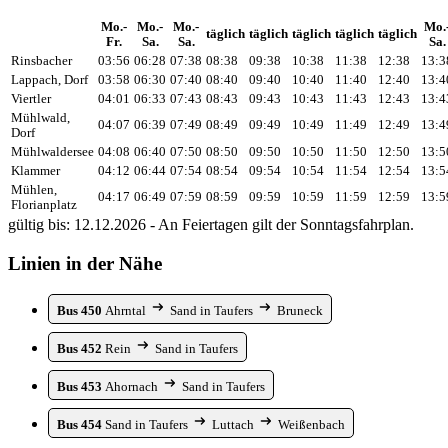
Mo.-
Mo.-
Mo.-
Mo.
täglich
täglich
täglich
täglich
täglich
Fr.
Sa.
Sa.
Sa.
Rinsbacher
03:56
06:28
07:38
08:38
09:38
10:38
11:38
12:38
13:3
Lappach, Dorf
03:58
06:30
07:40
08:40
09:40
10:40
11:40
12:40
13:4
Viertler
04:01
06:33
07:43
08:43
09:43
10:43
11:43
12:43
13:4
Mühlwald,
04:07
06:39
07:49
08:49
09:49
10:49
11:49
12:49
13:4
Dorf
Mühlwaldersee
04:08
06:40
07:50
08:50
09:50
10:50
11:50
12:50
13:5
Klammer
04:12
06:44
07:54
08:54
09:54
10:54
11:54
12:54
13:5
Mühlen,
04:17
06:49
07:59
08:59
09:59
10:59
11:59
12:59
13:5
Florianplatz
gültig bis: 12.12.2026 - An Feiertagen gilt der Sonntagsfahrplan.
Linien in der Nähe
Bus 450
Ahrntal
Sand in Taufers
Bruneck
Bus 452
Rein
Sand in Taufers
Bus 453
Ahornach
Sand in Taufers
Bus 454
Sand in Taufers
Luttach
Weißenbach