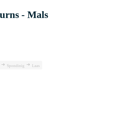
lurns - Mals
Spondinig
Laas