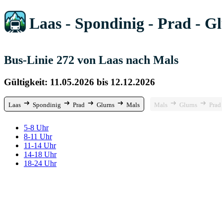
Laas - Spondinig - Prad - G
Bus-Linie 272 von Laas nach Mals
Gültigkeit: 11.05.2026 bis 12.12.2026
Laas
Spondinig
Prad
Glurns
Mals
Mals
Glurns
Prad
5-8 Uhr
8-11 Uhr
11-14 Uhr
14-18 Uhr
18-24 Uhr