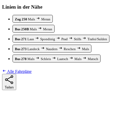
Linien in der Nähe
Zug 250
Mals
Meran
Bus 250B
Mals
Meran
Bus 271
Laas
Spondinig
Prad
Stilfs
Trafoi/Sulden
Bus 273
Landeck
Nauders
Reschen
Mals
Bus 278
Mals
Schleis
Laatsch
Mals
Matsch
Alle Fahrpläne
Teilen