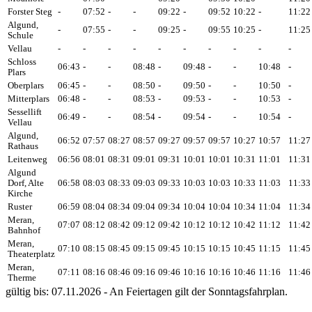
Forster Steg
-
07:52
-
-
09:22
-
09:52
10:22
-
11:22
Algund,
-
07:55
-
-
09:25
-
09:55
10:25
-
11:25
Schule
Vellau
-
-
-
-
-
-
-
-
-
-
Schloss
06:43
-
-
08:48
-
09:48
-
-
10:48
-
Plars
Oberplars
06:45
-
-
08:50
-
09:50
-
-
10:50
-
Mitterplars
06:48
-
-
08:53
-
09:53
-
-
10:53
-
Sessellift
06:49
-
-
08:54
-
09:54
-
-
10:54
-
Vellau
Algund,
06:52
07:57
08:27
08:57
09:27
09:57
09:57
10:27
10:57
11:27
Rathaus
Leitenweg
06:56
08:01
08:31
09:01
09:31
10:01
10:01
10:31
11:01
11:31
Algund
Dorf, Alte
06:58
08:03
08:33
09:03
09:33
10:03
10:03
10:33
11:03
11:33
Kirche
Ruster
06:59
08:04
08:34
09:04
09:34
10:04
10:04
10:34
11:04
11:34
Meran,
07:07
08:12
08:42
09:12
09:42
10:12
10:12
10:42
11:12
11:42
Bahnhof
Meran,
07:10
08:15
08:45
09:15
09:45
10:15
10:15
10:45
11:15
11:45
Theaterplatz
Meran,
07:11
08:16
08:46
09:16
09:46
10:16
10:16
10:46
11:16
11:46
Therme
gültig bis: 07.11.2026 - An Feiertagen gilt der Sonntagsfahrplan.