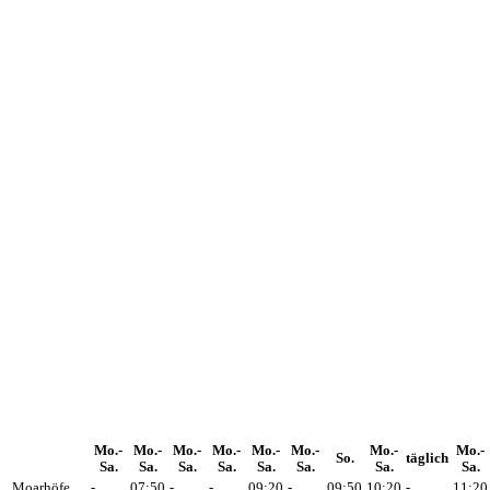
Mo.-
Mo.-
Mo.-
Mo.-
Mo.-
Mo.-
Mo.-
Mo.-
So.
täglich
Sa.
Sa.
Sa.
Sa.
Sa.
Sa.
Sa.
Sa.
Moarhöfe
-
07:50
-
-
09:20
-
09:50
10:20
-
11:20