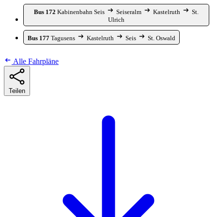
Bus 172
Kabinenbahn Seis
Seiseralm
Kastelruth
St.
Ulrich
Bus 177
Tagusens
Kastelruth
Seis
St. Oswald
Alle Fahrpläne
Teilen