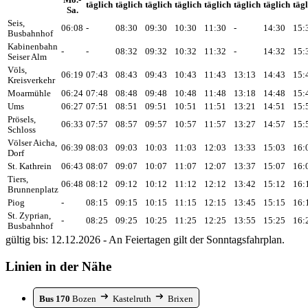
Mo.-
täglich
täglich
täglich
täglich
täglich
täglich
täglich
täg
Sa.
Seis,
06:08
-
08:30
09:30
10:30
11:30
-
14:30
15:
Busbahnhof
Kabinenbahn
-
-
08:32
09:32
10:32
11:32
-
14:32
15:
Seiser Alm
Völs,
06:19
07:43
08:43
09:43
10:43
11:43
13:13
14:43
15:
Kreisverkehr
Moarmühle
06:24
07:48
08:48
09:48
10:48
11:48
13:18
14:48
15:
Ums
06:27
07:51
08:51
09:51
10:51
11:51
13:21
14:51
15:
Prösels,
06:33
07:57
08:57
09:57
10:57
11:57
13:27
14:57
15:
Schloss
Völser Aicha,
06:39
08:03
09:03
10:03
11:03
12:03
13:33
15:03
16:
Dorf
St. Kathrein
06:43
08:07
09:07
10:07
11:07
12:07
13:37
15:07
16:
Tiers,
06:48
08:12
09:12
10:12
11:12
12:12
13:42
15:12
16:
Brunnenplatz
Piog
-
08:15
09:15
10:15
11:15
12:15
13:45
15:15
16:
St. Zyprian,
-
08:25
09:25
10:25
11:25
12:25
13:55
15:25
16:
Busbahnhof
gültig bis: 12.12.2026 - An Feiertagen gilt der Sonntagsfahrplan.
Linien in der Nähe
Bus 170
Bozen
Kastelruth
Brixen