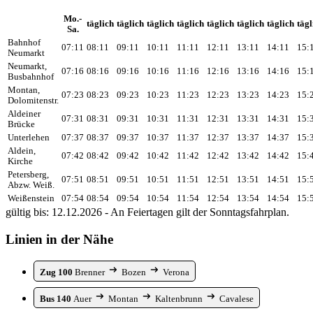
Mo.-
täglich
täglich
täglich
täglich
täglich
täglich
täglich
tägl
Sa.
Bahnhof
07:11
08:11
09:11
10:11
11:11
12:11
13:11
14:11
15:
Neumarkt
Neumarkt,
07:16
08:16
09:16
10:16
11:16
12:16
13:16
14:16
15:
Busbahnhof
Montan,
07:23
08:23
09:23
10:23
11:23
12:23
13:23
14:23
15:
Dolomitenstr.
Aldeiner
07:31
08:31
09:31
10:31
11:31
12:31
13:31
14:31
15:
Brücke
Unterlehen
07:37
08:37
09:37
10:37
11:37
12:37
13:37
14:37
15:
Aldein,
07:42
08:42
09:42
10:42
11:42
12:42
13:42
14:42
15:
Kirche
Petersberg,
07:51
08:51
09:51
10:51
11:51
12:51
13:51
14:51
15:
Abzw. Weiß.
Weißenstein
07:54
08:54
09:54
10:54
11:54
12:54
13:54
14:54
15:
gültig bis: 12.12.2026 - An Feiertagen gilt der Sonntagsfahrplan.
Linien in der Nähe
Zug 100
Brenner
Bozen
Verona
Bus 140
Auer
Montan
Kaltenbrunn
Cavalese