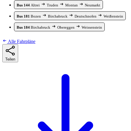
Bus 144
Altrei
Truden
Montan
Neumarkt
Bus 181
Bozen
Birchabruck
Deutschnofen
Weißenstein
Bus 184
Birchabruck
Obereggen
Weissenstein
Alle Fahrpläne
Teilen