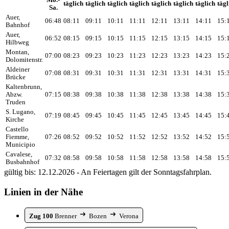
Mo.-
täglich
täglich
täglich
täglich
täglich
täglich
täglich
tägl
Sa.
Auer,
06:48
08:11
09:11
10:11
11:11
12:11
13:11
14:11
15:
Bahnhof
Auer,
06:52
08:15
09:15
10:15
11:15
12:15
13:15
14:15
15:
Hilbweg
Montan,
07:00
08:23
09:23
10:23
11:23
12:23
13:23
14:23
15:
Dolomitenstr.
Aldeiner
07:08
08:31
09:31
10:31
11:31
12:31
13:31
14:31
15:
Brücke
Kaltenbrunn,
Abzw.
07:15
08:38
09:38
10:38
11:38
12:38
13:38
14:38
15:
Truden
S. Lugano,
07:19
08:45
09:45
10:45
11:45
12:45
13:45
14:45
15:
Kirche
Castello
Fiemme,
07:26
08:52
09:52
10:52
11:52
12:52
13:52
14:52
15:
Municipio
Cavalese,
07:32
08:58
09:58
10:58
11:58
12:58
13:58
14:58
15:
Busbahnhof
gültig bis: 12.12.2026 - An Feiertagen gilt der Sonntagsfahrplan.
Linien in der Nähe
Zug 100
Brenner
Bozen
Verona