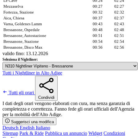
Le Cave
00:24
02:24
Mezzaselva
00:27
02:27
Fortezza, Stazione
00:32
02:32
Aica, Chiesa
00:37
02:37
Varna, Goldenes Lamm
00:43
02:43
Bressanone, Ospedale
00:48
02:48
Bressanone, Autostazione
00:51
02:51
Bressanone, Stazione
00:54
02:54
Bressanone, Disco Max
00:56
02:56
valido fino: 13.12.2026
Seleziona il Nightliner:
Tutti i Nightliner in Alto Adige
Tutti gli orari
Condividi
I dati degli orari vengono elaborati con cura, ma senza garanzia di
completezza e correttezza. Fanno fede gli orari ufficiali dell'Agenzia
per la mobilità dell'Alto Adige.
Suggerisci una modifica
Deutsch
English
Italiano
Sitemap
Park & Ride
Pubblica un annuncio
Widget
Condizioni