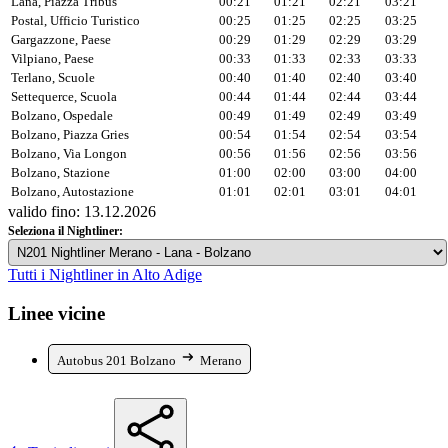
Lana, Piazza Tribus
00:21
01:21
02:21
03:21
Postal, Ufficio Turistico
00:25
01:25
02:25
03:25
Gargazzone, Paese
00:29
01:29
02:29
03:29
Vilpiano, Paese
00:33
01:33
02:33
03:33
Terlano, Scuole
00:40
01:40
02:40
03:40
Settequerce, Scuola
00:44
01:44
02:44
03:44
Bolzano, Ospedale
00:49
01:49
02:49
03:49
Bolzano, Piazza Gries
00:54
01:54
02:54
03:54
Bolzano, Via Longon
00:56
01:56
02:56
03:56
Bolzano, Stazione
01:00
02:00
03:00
04:00
Bolzano, Autostazione
01:01
02:01
03:01
04:01
valido fino: 13.12.2026
Seleziona il Nightliner:
Tutti i Nightliner in Alto Adige
Linee vicine
Autobus 201 Bolzano
Merano