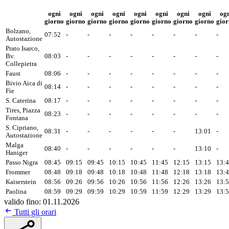
ogni
ogni
ogni
ogni
ogni
ogni
ogni
ogni
og
giorno
giorno
giorno
giorno
giorno
giorno
giorno
giorno
gio
Bolzano,
07:52
-
-
-
-
-
-
-
-
Autostazione
Prato Isarco,
Bv.
08:03
-
-
-
-
-
-
-
-
Collepietra
Faust
08:06
-
-
-
-
-
-
-
-
Bivio Aica di
08:14
-
-
-
-
-
-
-
-
Fie
S. Caterina
08:17
-
-
-
-
-
-
-
-
Tires, Piazza
08:23
-
-
-
-
-
-
-
-
Fontana
S. Cipriano,
08:31
-
-
-
-
-
-
13:01
-
Autostazione
Malga
08:40
-
-
-
-
-
-
13:10
-
Haniger
Passo Nigra
08:45
09:15
09:45
10:15
10:45
11:45
12:15
13:15
13:
Frommer
08:48
09:18
09:48
10:18
10:48
11:48
12:18
13:18
13:
Kaiserstein
08:56
09:26
09:56
10:26
10:56
11:56
12:26
13:26
13:
Paolina
08:59
09:29
09:59
10:29
10:59
11:59
12:29
13:29
13:
valido fino: 01.11.2026
Tutti gli orari