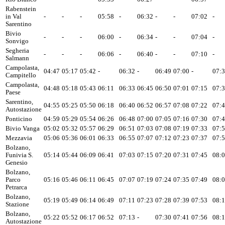
Rabenstein
in Val
-
-
-
05:58
-
06:32
-
-
07:02
-
Sarentino
Bivio
-
-
-
06:00
-
06:34
-
-
07:04
-
Sonvigo
Segheria
-
-
-
06:06
-
06:40
-
-
07:10
-
Salmann
Campolasta,
04:47
05:17
05:42
-
06:32
-
06:49
07:00
-
07:
Campitello
Campolasta,
04:48
05:18
05:43
06:11
06:33
06:45
06:50
07:01
07:15
07:
Paese
Sarentino,
04:55
05:25
05:50
06:18
06:40
06:52
06:57
07:08
07:22
07:
Autostazione
Ponticino
04:59
05:29
05:54
06:26
06:48
07:00
07:05
07:16
07:30
07:
Bivio Vanga
05:02
05:32
05:57
06:29
06:51
07:03
07:08
07:19
07:33
07:
Mezzavia
05:06
05:36
06:01
06:33
06:55
07:07
07:12
07:23
07:37
07:
Bolzano,
Funivia S.
05:14
05:44
06:09
06:41
07:03
07:15
07:20
07:31
07:45
08:
Genesio
Bolzano,
Parco
05:16
05:46
06:11
06:45
07:07
07:19
07:24
07:35
07:49
08:
Petrarca
Bolzano,
05:19
05:49
06:14
06:49
07:11
07:23
07:28
07:39
07:53
08:
Stazione
Bolzano,
05:22
05:52
06:17
06:52
07:13
-
07:30
07:41
07:56
08:
Autostazione