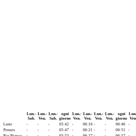
Lun.-
Lun.-
Lun.-
ogni
Lun.-
Lun.-
Lun.-
Lun.-
ogni
Lun.
Sab.
Ven.
Sab.
giorno
Ven.
Ven.
Ven.
Ven.
giorno
Ven
Laste
-
-
-
05:42
-
06:16
-
-
06:46
-
Pennes
-
-
-
05:47
-
06:21
-
-
06:51
-
Rio Bianco
-
-
-
05:53
-
06:27
-
-
06:57
-