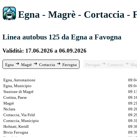
Egna - Magrè - Cortaccia -
Linea autobus 125 da Egna a Favogna
Validità: 17.06.2026 a 06.09.2026
Egna
Magrè
Cortaccia
Favogna
Favogna
Cortaccia
Mag
Egna, Autostazione
09:0
Egna, Municipio
09:0
Stazione di Magrè
09:1
Cortina, Paese
09:1
Magrè
09:2
Niclara
09:2
Cortaccia, Via Feld
09:2
Cortaccia, Municipio
09:3
Hofstatt, Kreidl
09:3
Bivio Favogna
09:3