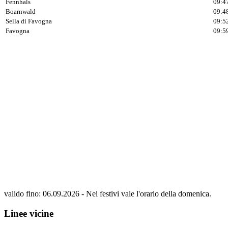
Fennhals
09:4
Boarnwald
09:4
Sella di Favogna
09:5
Favogna
09:5
valido fino: 06.09.2026 - Nei festivi vale l'orario della domenica.
Linee vicine