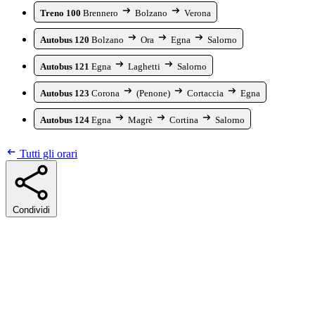
Treno 100
Brennero
Bolzano
Verona
Autobus 120
Bolzano
Ora
Egna
Salorno
Autobus 121
Egna
Laghetti
Salorno
Autobus 123
Corona
(Penone)
Cortaccia
Egna
Autobus 124
Egna
Magrè
Cortina
Salorno
Tutti gli orari
Condividi