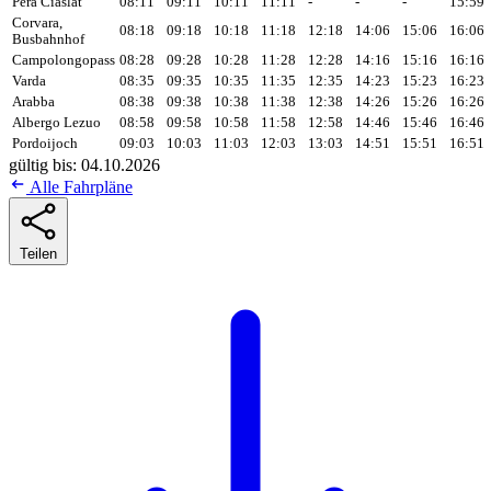
Pera Ciaslat
08:11
09:11
10:11
11:11
-
-
-
15:59
Corvara,
08:18
09:18
10:18
11:18
12:18
14:06
15:06
16:06
Busbahnhof
Campolongopass
08:28
09:28
10:28
11:28
12:28
14:16
15:16
16:16
Varda
08:35
09:35
10:35
11:35
12:35
14:23
15:23
16:23
Arabba
08:38
09:38
10:38
11:38
12:38
14:26
15:26
16:26
Albergo Lezuo
08:58
09:58
10:58
11:58
12:58
14:46
15:46
16:46
Pordoijoch
09:03
10:03
11:03
12:03
13:03
14:51
15:51
16:51
gültig bis: 04.10.2026
Alle Fahrpläne
Teilen